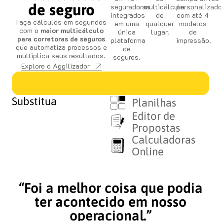
de seguro
seguradoras
multicálculo
personalizad
integrados
de
com até 4
Faça cálculos em segundos
em uma
qualquer
modelos
com o
maior multicálculo
única
lugar.
de
para corretoras de seguros
plataforma
impressão.
que automatiza processos e
de
multiplica seus resultados.
seguros.
Explore o Aggilizador
Substitua
Planilhas
Editor de
Propostas
Calculadoras
Online
“Foi a melhor coisa que podia
ter acontecido em nosso
operacional.”