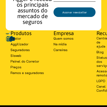
os principais
assuntos do
Assinar newsletter
mercado de
seguros
Produtos
Empresa
Recu
Centra
Gestor
Quem somos
de
Aggilizador
Na mídia
ajuda
Seguradoras
Carreiras
Blog
Sisweb
Status
Painel do Corretor
dos
serviç
Preços
Acess
Ramos e seguradoras
remot
LGPD
Canal
Confid