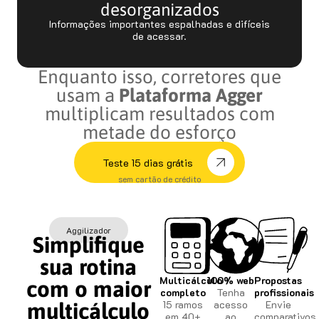
desorganizados
Informações importantes espalhadas e difíceis
de acessar.
Enquanto isso, corretores que
usam a
Plataforma Agger
multiplicam resultados com
metade do esforço
Teste 15 dias grátis
sem cartão de crédito
Aggilizador
Simplifique
sua rotina
Multicálculo
100% web
Propostas
com o maior
completo
Tenha
profissionais
15 ramos
acesso
Envie
multicálculo
em 40+
ao
comparativos