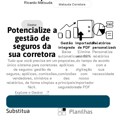
Ricardo Matsuda
Matsuda Corretora
Gestor
Potencialize a
gestão de
Gestão
Importador
Relatórios
seguros da
integrada
de PDF
personalizad
Baixe
Elimine
Personalize
sua corretora
automaticamente
até 80%
relatórios
Tudo que você precisa em um
propostas,
do tempo
de acordo
único sistema para corretoras
apólices
de
com a
de seguros: gestão de
e
digitação
sua
seguros, apólices, comissões,
comissões
com
necessidade
vendedores, sinistros e
das
nosso
relatórios, de forma simples e
principais
importador
fácil.
seguradoras
de PDF
Explore o Gestor
Substitua
Planilhas