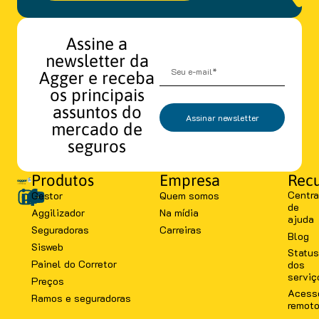
Assine a
newsletter da
Agger e receba
os principais
assuntos do
Assinar newsletter
mercado de
seguros
Produtos
Empresa
Recu
Centra
Gestor
Quem somos
de
Aggilizador
Na mídia
ajuda
Seguradoras
Carreiras
Blog
Sisweb
Status
Painel do Corretor
dos
serviç
Preços
Acess
Ramos e seguradoras
remot