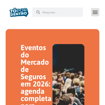
Eventos
do
Mercado
de
Seguros
em 2026:
agenda
completa