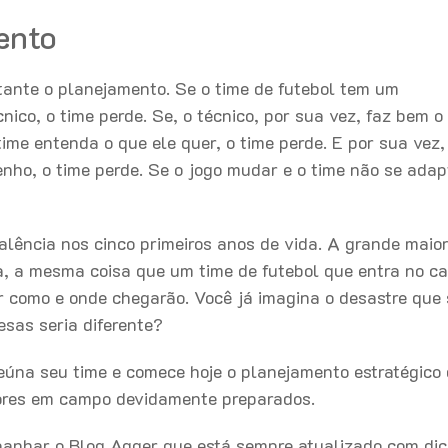
ento
tante o planejamento. Se o time de futebol tem um
ico, o time perde. Se, o técnico, por sua vez, faz bem o
me entenda o que ele quer, o time perde. E por sua vez,
ho, o time perde. Se o jogo mudar e o time não se adap
ncia nos cinco primeiros anos de vida. A grande maior
eja, a mesma coisa que um time de futebol que entra no 
r como e onde chegarão. Você já imagina o desastre que 
sas seria diferente?
úna seu time e comece hoje o planejamento estratégico
ores em campo devidamente preparados.
anhar o Blog Agger que está sempre atualizado com di