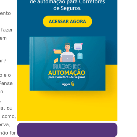
mento
 fazer
dem
ar?
o e o
 Pense
ão
,
al ou
s como,
erva,
não for