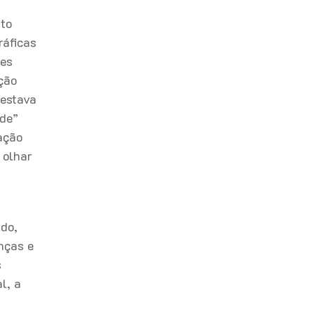
nto
ráficas
les
ção
 estava
nde”
ação
 olhar
ado,
nças e
s
l, a