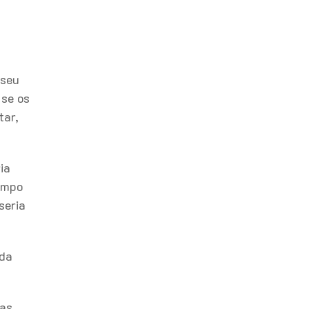
 seu
 se os
tar,
ia
campo
seria
 da
cas