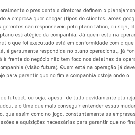
ralmente o presidente e diretores definem o planejame
nde a empresa quer chegar (tipos de clientes, áreas geog
 gerentes são responsáveis pelo plano tático, ou seja, e
 plano estratégico da companhia. Já quem está na opera
final o que foi executado está em conformidade com o que
á, é geralmente respondida no plano operacional, já “o
á à frente do negócio não tem foco nos detalhes da oper
companhia (visão futura). Quem está na operação já deve
oje para garantir que no fim a companhia esteja onde o
de futebol, ou seja, apesar de tudo devidamente planej
udou, e o time que mais conseguir entender essas muda
so, que assim como no jogo, constantemente as empresa
sões e aquisições necessárias para garantir que no fina