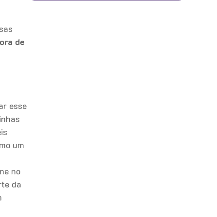
esas
ora de
ar esse
linhas
is
como um
one no
rte da
m