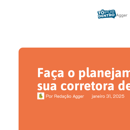
Agger
Faça o planeja
sua corretora d
Por
Redação Agger
janeiro 31, 2025