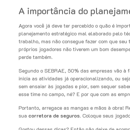
A importância do planejam
Agora você já deve ter percebido o quão é impor
planejamento estratégico mal elaborado pelo técn
trabalho, mas não consegue fazer com que seu ti
próprios jogadores não tiverem um bom desempen
perde também.
Segundo o SEBRAE, 50% das empresas vão à falê
inicia as atividades já operacionalizando, ou s
sem ensaiar às jogadas e pior, sem sequer sabe
esse time no campo, né? E por que com as empre
Portanto, arregace as mangas e mãos à obra! Re
sua
corretora de seguros
. Coloque seus jogad
Gostou dessas dicas? Então não deixe de acomp