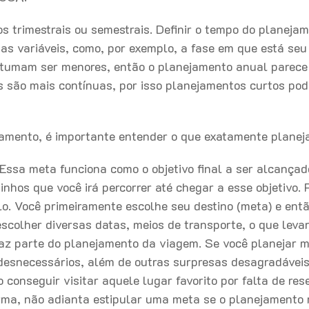
s trimestrais ou semestrais. Definir o tempo do planeja
s variáveis, como, por exemplo, a fase em que está seu
tumam ser menores, então o planejamento anual parece
s são mais contínuas, por isso planejamentos curtos po
amento, é importante entender o que exatamente planej
 Essa meta funciona como o objetivo final a ser alcançad
nhos que você irá percorrer até chegar a esse objetivo.
. Você primeiramente escolhe seu destino (meta) e ent
scolher diversas datas, meios de transporte, o que levar
az parte do planejamento da viagem. Se você planejar m
desnecessários, além de outras surpresas desagradávei
 conseguir visitar aquele lugar favorito por falta de res
rma, não adianta estipular uma meta se o planejamento 