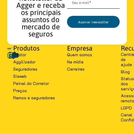
Agger e receba
os principais
assuntos do
Assinar newsletter
mercado de
seguros
Produtos
Empresa
Recu
Centra
Gestor
Quem somos
de
Aggilizador
Na mídia
ajuda
Seguradoras
Carreiras
Blog
Sisweb
Status
Painel do Corretor
dos
serviç
Preços
Acess
Ramos e seguradoras
remot
LGPD
Canal
Confid