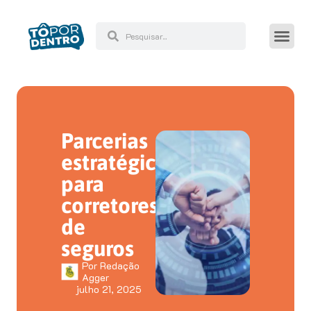
Parcerias
estratégicas
para
corretores
de
seguros
Por
Redação
Agger
julho 21, 2025