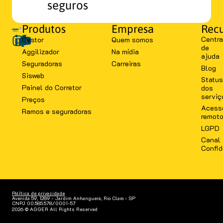
seguros
Produtos
Empresa
Recu
Centra
Gestor
Quem somos
de
Aggilizador
Na mídia
ajuda
Seguradoras
Carreiras
Blog
Sisweb
Status
Painel do Corretor
dos
serviç
Preços
Acess
Ramos e seguradoras
remot
LGPD
Canal
Confid
Política de privacidade
Avenida 59, 1289 - Jardim Anhanguera, Rio Claro - SP
CNPJ 00.585.578/0001-57
2026 © AGGER All Rights Reserved