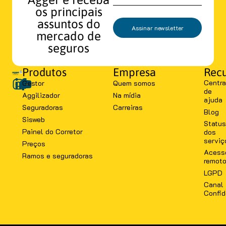
os principais
assuntos do
Assinar newsletter
mercado de
seguros
Produtos
Empresa
Recu
Centra
Gestor
Quem somos
de
Aggilizador
Na mídia
ajuda
Seguradoras
Carreiras
Blog
Sisweb
Status
Painel do Corretor
dos
serviç
Preços
Acess
Ramos e seguradoras
remot
LGPD
Canal
Confid