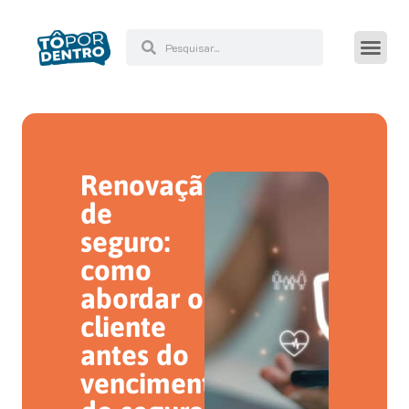
Renovação
de
seguro:
como
abordar o
cliente
antes do
vencimento