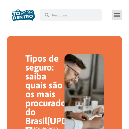
Tipos de
seguro:
saiba
quais são
os mais
procurados
do
Brasil[UPDATED]
Por
Redação