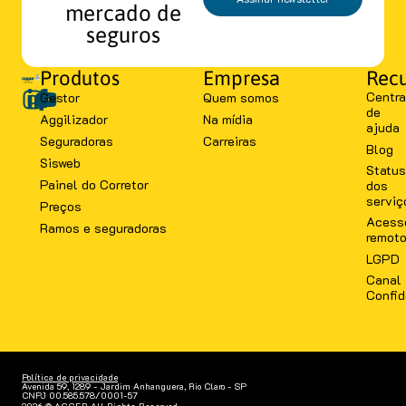
mercado de
seguros
Produtos
Empresa
Recu
Centra
Gestor
Quem somos
de
Aggilizador
Na mídia
ajuda
Seguradoras
Carreiras
Blog
Sisweb
Status
Painel do Corretor
dos
serviç
Preços
Acess
Ramos e seguradoras
remot
LGPD
Canal
Confid
Política de privacidade
Avenida 59, 1289 - Jardim Anhanguera, Rio Claro - SP
CNPJ 00.585.578/0001-57