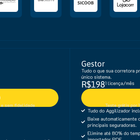
Gestor
Tudo o que sua corretora p
único sistema.
R$198
1 licença/mês
o e sem fidelidade
Teste grátis por 
Tudo do Aggilizador incl
Baixe automaticamente o
principais seguradoras.
Elimine até 80% do tem
importador PDF.