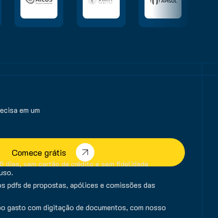
recisa em um
Comece grátis
15 dias, sem cartão de crédito e sem fidelidade
uso.
s pdfs de propostas, apólices e comissões das
po gasto com digitação de documentos, com nosso