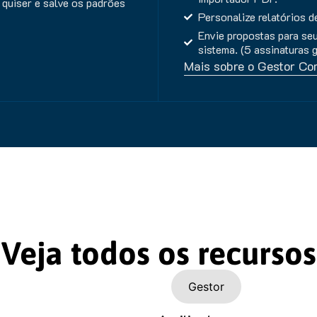
 quiser e salve os padrões
Personalize relatórios 
Envie propostas para seu
sistema. (5 assinaturas g
Mais sobre o Gestor Co
Veja todos os recursos
Aggilizador
Gestor