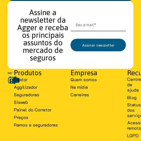
Assine a
newsletter da
Agger e receba
os principais
assuntos do
Assinar newsletter
mercado de
seguros
Produtos
Empresa
Recu
Centra
Gestor
Quem somos
de
Aggilizador
Na mídia
ajuda
Seguradoras
Carreiras
Blog
Sisweb
Status
Painel do Corretor
dos
serviç
Preços
Acess
Ramos e seguradoras
remot
LGPD