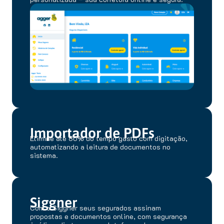
Importador de PDFs
Elimine até 80% do tempo gasto com digitação,
automatizando a leitura de documentos no
sistema.
Siggner
Com o Siggner seus segurados assinam
propostas e documentos online, com segurança