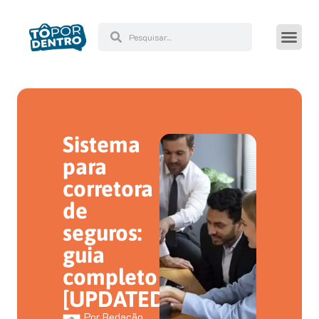
Sistema
para
corretora
de
seguros:
guia
completo
[UPDATED]
Por
Redação