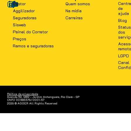
Centra
Gestor
Quem somos
de
Aggilizador
Na mídia
ajuda
Seguradoras
Carreiras
Blog
Sisweb
Status
Painel do Corretor
dos
serviç
Preços
Acess
Ramos e seguradoras
remot
LGPD
Canal
Confid
Política de privacidade
Avenida 59, 1289 - Jardim Anhanguera, Rio Claro - SP
CNPJ 00.585.578/0001-57
2026 © AGGER All Rights Reserved