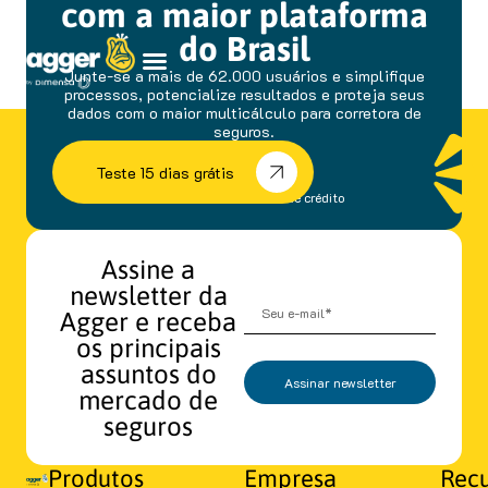
com a maior plataforma
do Brasil
Junte-se a mais de 62.000 usuários e simplifique
processos, potencialize resultados e proteja seus
dados com o maior multicálculo para corretora de
seguros.
Teste 15 dias grátis
sem fidelidade e cartão de crédito
Assine a
newsletter da
Agger e receba
os principais
assuntos do
Assinar newsletter
mercado de
seguros
Produtos
Empresa
Recu