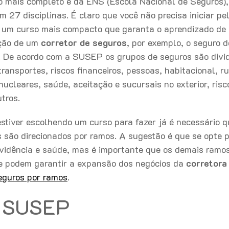
o mais completo é da ENS (Escola Nacional de Seguros),
 27 disciplinas. É claro que você não precisa iniciar pe
or um curso mais compacto que garanta o aprendizado de
ação de um
corretor de seguros
, por exemplo, o seguro d
. De acordo com a SUSEP os grupos de seguros são divi
ransportes, riscos financeiros, pessoas, habitacional, ru
nucleares, saúde, aceitação e sucursais no exterior, risc
utros.
stiver escolhendo um curso para fazer já é necessário q
s são direcionados por ramos. A sugestão é que se opte 
vidência e saúde, mas é importante que os demais ramo
ue podem garantir a expansão dos negócios da
corretora
eguros por ramos
.
ão SUSEP