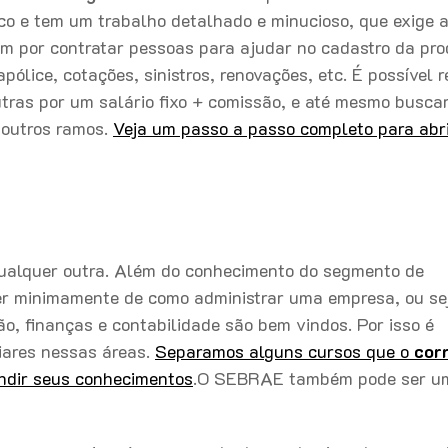
co e tem um trabalho detalhado e minucioso, que exige 
m por contratar pessoas para ajudar no cadastro da pro
ólice, cotações, sinistros, renovações, etc. É possível r
ras por um salário fixo + comissão, e até mesmo busca
outros ramos.
Veja um passo a passo completo para abr
alquer outra. Além do conhecimento do segmento de
er minimamente de como administrar uma empresa, ou sej
o, finanças e contabilidade são bem vindos. Por isso é
iares nessas áreas.
Separamos alguns cursos que o
cor
ndir seus conhecimentos
.O SEBRAE também pode ser u