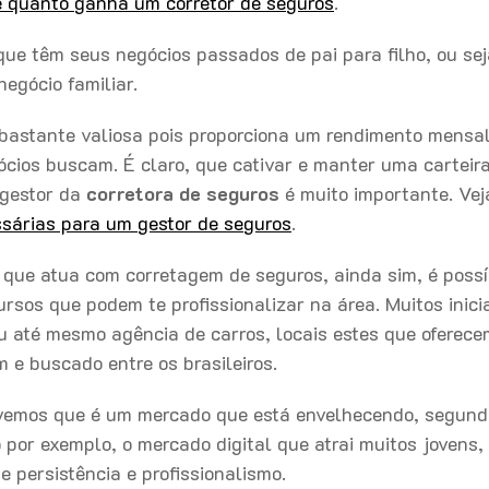
de quanto ganha um corretor de seguros
.
ue têm seus negócios passados de pai para filho, ou sej
egócio familiar.
é bastante valiosa pois proporciona um rendimento mensa
ócios buscam. É claro, que cativar e manter uma carteira
 gestor da
corretora de seguros
é muito importante. Vej
ssárias para um gestor de seguros
.
 que atua com corretagem de seguros, ainda sim, é possí
cursos que podem te profissionalizar na área. Muitos inic
u até mesmo agência de carros, locais estes que oferece
 e buscado entre os brasileiros.
vemos que é um mercado que está envelhecendo, segund
por exemplo, o mercado digital que atrai muitos jovens,
 persistência e profissionalismo.