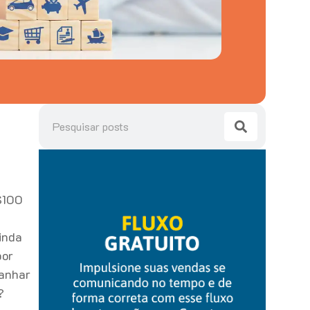
$100
inda
por
anhar
?