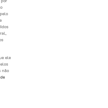
 por
lo
 pelo
e
didos
ral,
os
ue ele
pelos
s não
 de