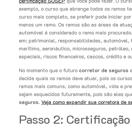
certificação SUSEP
que você pode fazer. O curs
exemplo, o curso que abrange todos os ramos tem
curso mais completo, se preferir pode iniciar p
menos um ramo. Os ramos são as áreas de atu
automóvel é considerado o ramo mais procurado
em: patrimonial, responsabilidades, automóvel, t
marítimo, aeronáutico, microsseguros, petróleo, 
especiais, riscos financeiros, cascos, crédito e o
No momento que o futuro
corretor de seguros
e
decida quais os ramos deve atuar, pois os curso
ramos mais comuns, como automóvel, vida e pre
sejam esquecidos futuramente, pois são eles q
seguros
.
Veja como expandir sua corretora de s
Passo 2: Certificaç