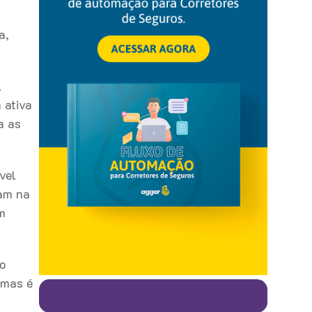
a,
l
 ativa
a as
vel
iam na
m
o
 mas é