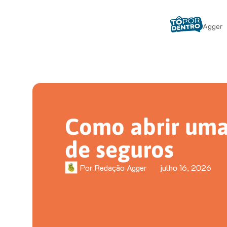
Agger
Como abrir uma
de seguros
Por
Redação Agger
julho 16, 2026