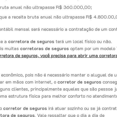
bruta anual não ultrapasse R$ 360.000,00;
ue a receita bruta anual não ultrapasse R$ 4.800.00,
ontábil mensal será necessário a contratação de um con
se a
corretora de seguros
terá um local físico ou não.
ais muitas
corretoras de seguros
optam por um modelo
retora de seguros, você precisa para abrir uma corretor
s econômico, pois não é necessário manter o aluguel de 
lar em mãos com internet, o
corretor de seguros
conseg
lguns clientes, principalmente aqueles que são pessoa j
ma estrutura física para melhor conforto no atendiment
 o
corretor de seguros
irá atuar sozinho ou se já contra
etora de seguros
. Vale ressaltar que o dia a dia de