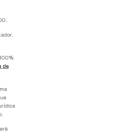
00.
tador.
 100%
a de
uma
ue
urídica
o.
tará