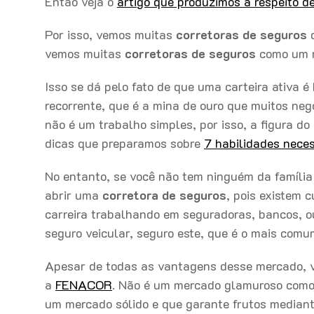
Então veja o
artigo que produzimos a respeito 
Por isso, vemos muitas
corretoras de seguros
q
vemos muitas
corretoras de seguros
como um n
Isso se dá pelo fato de que uma carteira ativa 
recorrente, que é a mina de ouro que muitos neg
não é um trabalho simples, por isso, a figura do
dicas que preparamos sobre
7 habilidades nece
No entanto, se você não tem ninguém da família
abrir uma
corretora de seguros
, pois existem 
carreira trabalhando em seguradoras, bancos, o
seguro veicular, seguro este, que é o mais comum
Apesar de todas as vantagens desse mercado, 
a
FENACOR
. Não é um mercado glamuroso como 
um mercado sólido e que garante frutos mediante