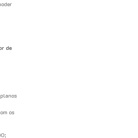
poder
or de
 planos
com os
00;