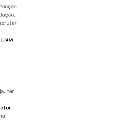
atenção
dução,
ecrutar
r
ir sua
a, ter
retor
ma