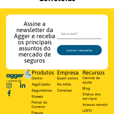
Assine a
newsletter da
Agger e receba
os principais
assuntos do
Assinar newsletter
mercado de
seguros
Produtos
Empresa
Recursos
Central de
Gestor
Quem somos
ajuda
Aggilizador
Na mídia
Blog
Seguradoras
Carreiras
Status dos
Sisweb
serviços
Painel do
Acesso remoto
Corretor
LGPD
Preços