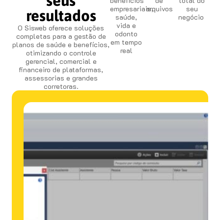
seus
benefícios
de
total do
empresariais,
arquivos
seu
resultados
saúde,
negócio
vida e
O Sisweb oferece soluções
odonto
completas para a gestão de
em tempo
planos de saúde e benefícios,
real
otimizando o controle
gerencial, comercial e
financeiro de plataformas,
assessorias e grandes
corretoras.