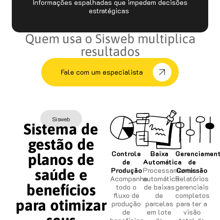
Informações espalhadas que impedem decisões
estratégicas
Quem usa o Sisweb multiplica
resultados
Fale com um especialista
Sisweb
Sistema de
gestão de
Controle
Baixa
Gerenciamen
planos de
de
Automática
de
Produção
Processamento
Comissão
saúde e
Acompanhe
automático
Relatórios
benefícios
todo o
de baixas
gerenciais
fluxo de
de
completos
para otimizar
produção
parcelas
para ter a
de
em lote
visão