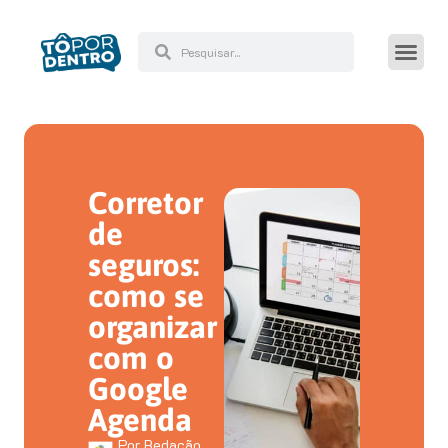
Corretor
de
seguros:
como se
organizar
com o
Google
Agenda
Por
Redação