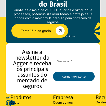
do Brasil
Junte-se a mais de 62.000 usuários e simplifique
processos, potencialize resultados e proteja seus
dados com o maior multicálculo para corretora de
seguros.
Teste 15 dias grátis
sem fidelidade e cartão de crédito
Assine a
newsletter da
Agger e receba
os principais
assuntos do
Assinar newsletter
mercado de
seguros
Produtos
Empresa
Recu
Centra
Gestor
Quem somos