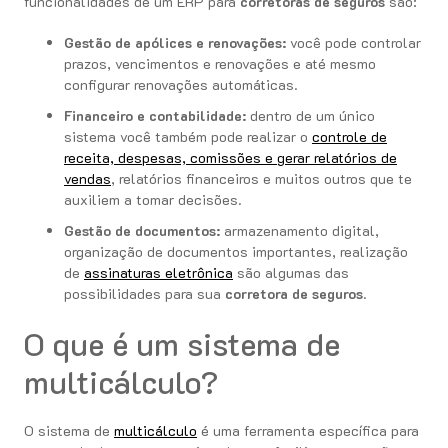
funcionalidades de um ERP para
corretoras de seguros
são:
Gestão de apólices e renovações:
você pode controlar
prazos, vencimentos e renovações e até mesmo
configurar renovações automáticas.
Financeiro e contabilidade:
dentro de um único
sistema você também pode realizar o
controle de
receita, despesas, comissões e gerar relatórios de
vendas
, relatórios financeiros e muitos outros que te
auxiliem a tomar decisões.
Gestão de documentos:
armazenamento digital,
organização de documentos importantes, realização
de
assinaturas eletrônica
são algumas das
possibilidades para sua
corretora de seguros
.
O que é um sistema de
multicálculo?
O sistema de
multicálculo
é uma ferramenta específica para