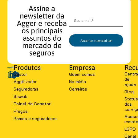
Assine a
newsletter da
Agger e receba
os principais
assuntos do
Assinar newsletter
mercado de
seguros
Produtos
Empresa
Recu
Centra
Gestor
Quem somos
de
Aggilizador
Na mídia
ajuda
Seguradoras
Carreiras
Blog
Sisweb
Status
Painel do Corretor
dos
serviç
Preços
Acess
Ramos e seguradoras
remot
LGPD
Canal