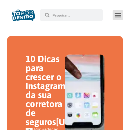
10 Dicas
para
crescer o
Instagram
da sua
corretora
de
seguros[UPDATED]
Por
Redação