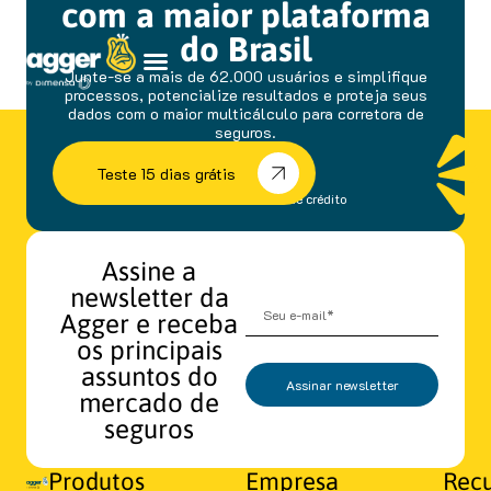
com a maior plataforma
do Brasil
Junte-se a mais de 62.000 usuários e simplifique
processos, potencialize resultados e proteja seus
dados com o maior multicálculo para corretora de
seguros.
Teste 15 dias grátis
sem fidelidade e cartão de crédito
Assine a
newsletter da
Agger e receba
os principais
assuntos do
Assinar newsletter
mercado de
seguros
Produtos
Empresa
Recu