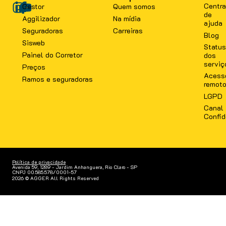
Centra
Gestor
Quem somos
de
Aggilizador
Na mídia
ajuda
Seguradoras
Carreiras
Blog
Sisweb
Status
Painel do Corretor
dos
serviç
Preços
Acess
Ramos e seguradoras
remot
LGPD
Canal
Confid
Política de privacidade
Avenida 59, 1289 - Jardim Anhanguera, Rio Claro - SP
CNPJ 00.585.578/0001-57
2026 © AGGER All Rights Reserved