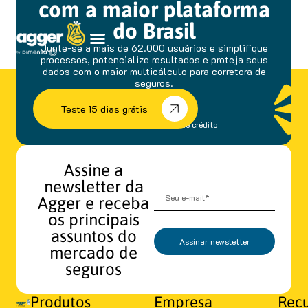
com a maior plataforma
do Brasil
Junte-se a mais de 62.000 usuários e simplifique
processos, potencialize resultados e proteja seus
dados com o maior multicálculo para corretora de
seguros.
Teste 15 dias grátis
sem fidelidade e cartão de crédito
Assine a
newsletter da
Agger e receba
os principais
assuntos do
Assinar newsletter
mercado de
seguros
Produtos
Empresa
Recu