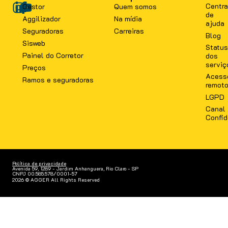
Centra
Gestor
Quem somos
de
Aggilizador
Na mídia
ajuda
Seguradoras
Carreiras
Blog
Sisweb
Status
Painel do Corretor
dos
serviç
Preços
Acess
Ramos e seguradoras
remot
LGPD
Canal
Confid
Política de privacidade
Avenida 59, 1289 - Jardim Anhanguera, Rio Claro - SP
CNPJ 00.585.578/0001-57
2026 © AGGER All Rights Reserved