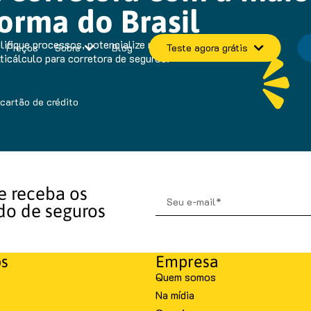
orma do Brasil
ifique processos, potencialize resultados e
Preços
Sobre
Blog
Teste agora grátis
icálculo para corretora de seguros.
cartão de crédito
e receba os
do de seguros
os
Empresa
Quem somos
Na mídia