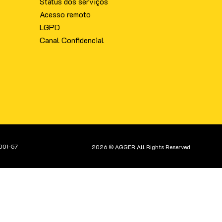
Status dos serviços
Acesso remoto
LGPD
Canal Confidencial
001-57
2026 © AGGER All Rights Reserved