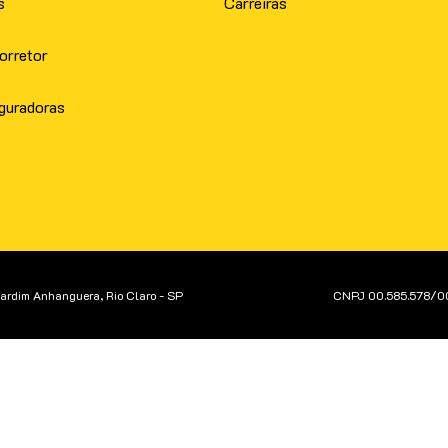
s
Carreiras
orretor
guradoras
Jardim Anhanguera, Rio Claro - SP
CNPJ 00.585.578/0