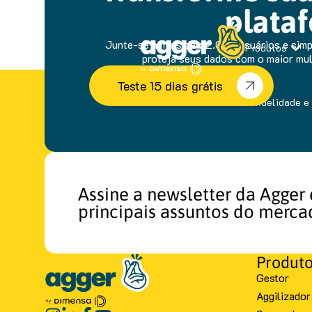
plataf
Junte-se a mais de 62.000 usuários e simpl
Produtos
proteja seus dados com o maior mult
Teste 15 dias grátis
sem fidelidade e 
Assine a newsletter da Agger 
principais assuntos do merca
Produt
Gestor
Aggilizador