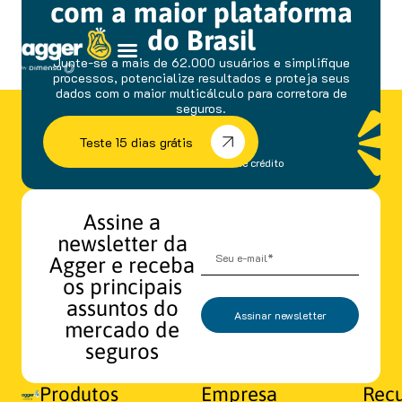
com a maior plataforma
do Brasil
Junte-se a mais de 62.000 usuários e simplifique
processos, potencialize resultados e proteja seus
dados com o maior multicálculo para corretora de
seguros.
Teste 15 dias grátis
sem fidelidade e cartão de crédito
Assine a
newsletter da
Agger e receba
os principais
assuntos do
Assinar newsletter
mercado de
seguros
Produtos
Empresa
Recu