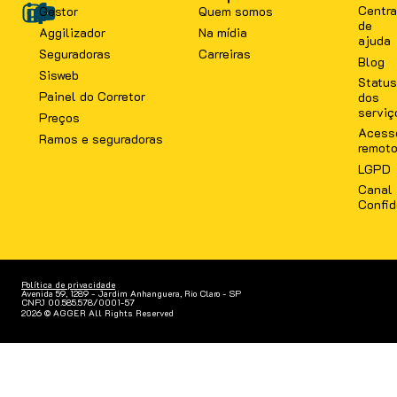
Centra
Gestor
Quem somos
de
Aggilizador
Na mídia
ajuda
Seguradoras
Carreiras
Blog
Sisweb
Status
Painel do Corretor
dos
serviç
Preços
Acess
Ramos e seguradoras
remot
LGPD
Canal
Confid
Política de privacidade
Avenida 59, 1289 - Jardim Anhanguera, Rio Claro - SP
CNPJ 00.585.578/0001-57
2026 © AGGER All Rights Reserved