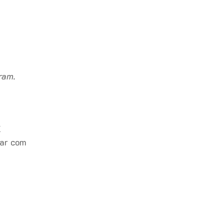
ram.
É
har com