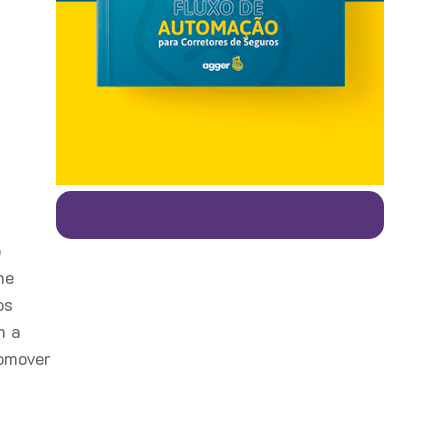
o
ne
os
m a
romover