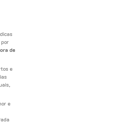
 dicas
 por
ora de
rtos e
ias
uais,
hor e
rada