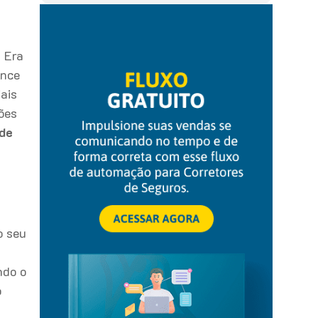
a Era
ance
ais
ões
 de
o seu
ndo o
o