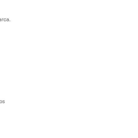
arca.
os