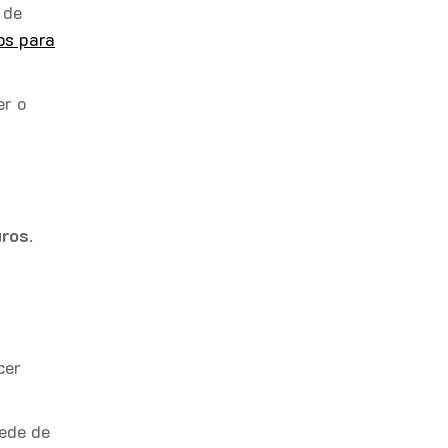
 de
os para
er o
uros
.
cer
rede de