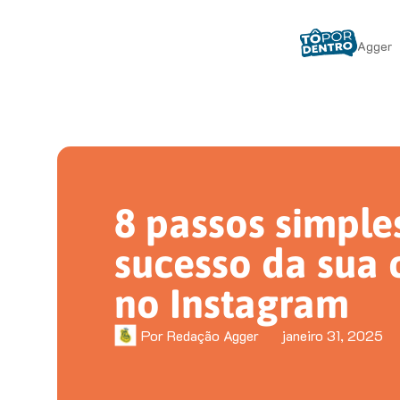
Agger
8 passos simple
sucesso da sua 
no Instagram
Por
Redação Agger
janeiro 31, 2025