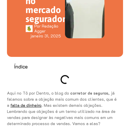
no
mercado
segurador
Por
Redação
Agger
janeiro 31, 2025
Índice
Aqui no Tô por Dentro, o blog do
corretor de seguros,
já
falamos sobre a objeção mais comum dos clientes, que é
a
falta de dinheiro
. Mas existem demais objeções.
Lembrando que objeções é um termo utilizado na área de
vendas para designar às negativas mais comuns em um
determinado processo de vendas. Vamos a elas?