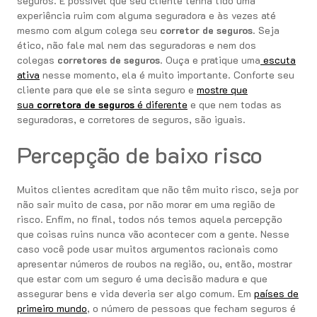
seguros. É possível que seu cliente tenha tido uma
experiência ruim com alguma seguradora e às vezes até
mesmo com algum colega seu
corretor de seguros
. Seja
ético, não fale mal nem das seguradoras e nem dos
colegas
corretores de seguros
. Ouça e pratique uma
escuta
ativa
nesse momento, ela é muito importante. Conforte seu
cliente para que ele se sinta seguro e
mostre que
sua
corretora de seguros
é diferente
e que nem todas as
seguradoras, e corretores de seguros, são iguais.
Percepção de baixo risco
Muitos clientes acreditam que não têm muito risco, seja por
não sair muito de casa, por não morar em uma região de
risco. Enfim, no final, todos nós temos aquela percepção
que coisas ruins nunca vão acontecer com a gente. Nesse
caso você pode usar muitos argumentos racionais como
apresentar números de roubos na região, ou, então, mostrar
que estar com um seguro é uma decisão madura e que
assegurar bens e vida deveria ser algo comum. Em
países de
primeiro mundo
, o número de pessoas que fecham seguros é