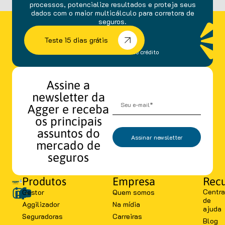
processos, potencialize resultados e proteja seus
dados com o maior multicálculo para corretora de
seguros.
Teste 15 dias grátis
sem fidelidade e cartão de crédito
Assine a
newsletter da
Agger e receba
os principais
assuntos do
Assinar newsletter
mercado de
seguros
Produtos
Empresa
Recu
Centra
Gestor
Quem somos
de
Aggilizador
Na mídia
ajuda
Seguradoras
Carreiras
Blog