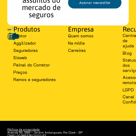
Assinar newsletter
mercado de
seguros
Produtos
Empresa
Recu
Centra
Gestor
Quem somos
de
Aggilizador
Na mídia
ajuda
Seguradoras
Carreiras
Blog
Sisweb
Status
Painel do Corretor
dos
serviç
Preços
Acess
Ramos e seguradoras
remot
LGPD
Canal
Confid
Política de privacidade
Avenida 59, 1289 - Jardim Anhanguera, Rio Claro - SP
CNPJ 00.585.578/0001-57