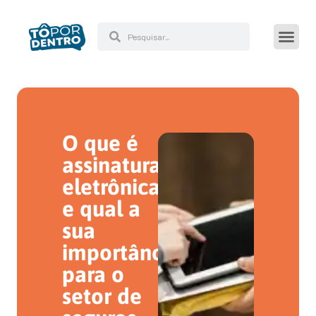
O que é
assinatura
eletrônica
e qual a
sua
importância
para o
setor de