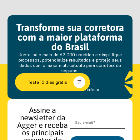
Transforme sua corretora
com a maior plataforma
do Brasil
Junte-se a mais de 62.000 usuários e simplifique
processos, potencialize resultados e proteja seus
dados com o maior multicálculo para corretora de
seguros.
Teste 15 dias grátis
sem fidelidade e cartão de crédito
Assine a
newsletter da
Agger e receba
os principais
assuntos do