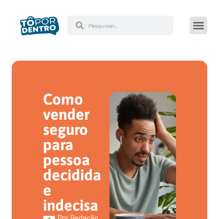
Como
vender
seguro
para
pessoa
decidida
e
indecisa
Por
Redação