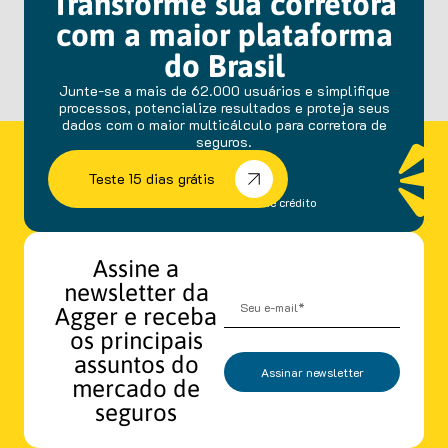
Transforme sua corretora
com a maior plataforma
do Brasil
Junte-se a mais de 62.000 usuários e simplifique
processos, potencialize resultados e proteja seus
dados com o maior multicálculo para corretora de
seguros.
Teste 15 dias grátis
sem fidelidade e cartão de crédito
Assine a
newsletter da
Agger e receba
os principais
assuntos do
Assinar newsletter
mercado de
seguros