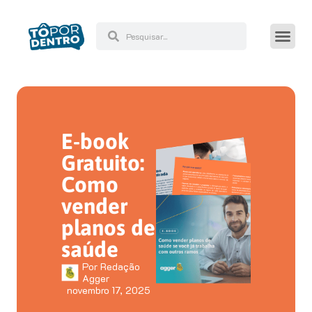
E-book
Gratuito:
Como
vender
planos de
saúde
Por
Redação
Agger
novembro 17, 2025