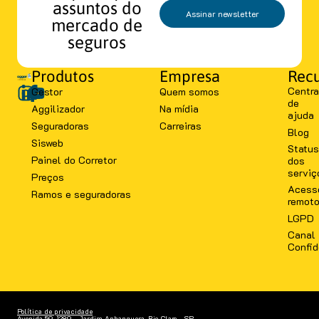
assuntos do
Assinar newsletter
mercado de
seguros
Produtos
Empresa
Recu
Centra
Gestor
Quem somos
de
Aggilizador
Na mídia
ajuda
Seguradoras
Carreiras
Blog
Sisweb
Status
Painel do Corretor
dos
serviç
Preços
Acess
Ramos e seguradoras
remot
LGPD
Canal
Confid
Política de privacidade
Avenida 59, 1289 - Jardim Anhanguera, Rio Claro - SP