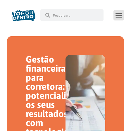
Gestão
financeira
para
corretora:
potencialize
os seus
resultados
com