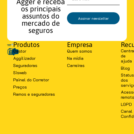
Agger e receba
os principais
assuntos do
Assinar newsletter
mercado de
seguros
Produtos
Empresa
Recu
Centra
Gestor
Quem somos
de
Aggilizador
Na mídia
ajuda
Seguradoras
Carreiras
Blog
Sisweb
Status
Painel do Corretor
dos
serviç
Preços
Acess
Ramos e seguradoras
remot
LGPD
Canal
Confid