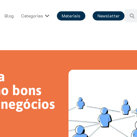
Blog
Categorias
Materiais
Newsletter
a
mo bons
 negócios