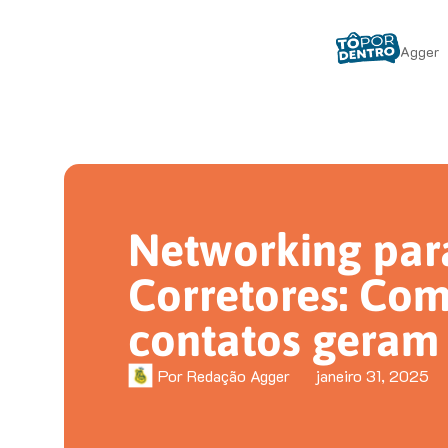
Agger
Networking par
Corretores: Co
contatos geram
Por
Redação Agger
janeiro 31, 2025