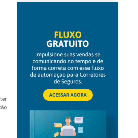
ter
tão