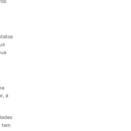
ros
ntatos
eus
sua
ma
r, é
idades
á tem