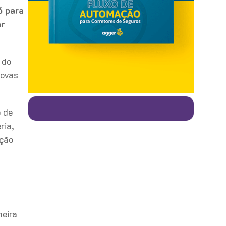
ó para
ar
 do
novas
o de
ria,
ução
neira