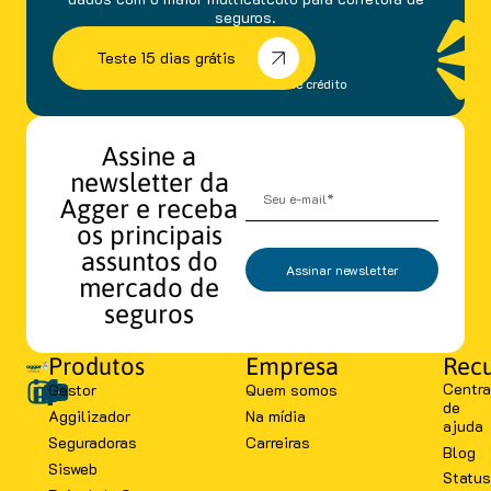
seguros.
Teste 15 dias grátis
sem fidelidade e cartão de crédito
Assine a
newsletter da
Agger e receba
os principais
assuntos do
Assinar newsletter
mercado de
seguros
Produtos
Empresa
Recu
Centra
Gestor
Quem somos
de
Aggilizador
Na mídia
ajuda
Seguradoras
Carreiras
Blog
Sisweb
Status