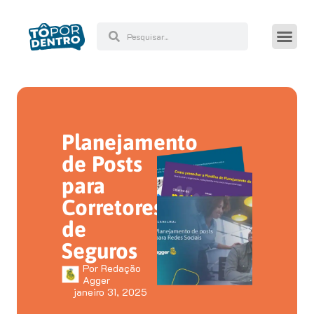
Planejamento
de Posts
para
Corretores
de
Seguros
Por
Redação
Agger
janeiro 31, 2025