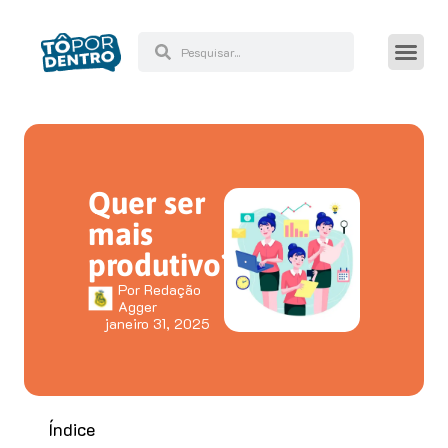
Quer ser
mais
produtivo?
Por
Redação
Agger
janeiro 31, 2025
Índice