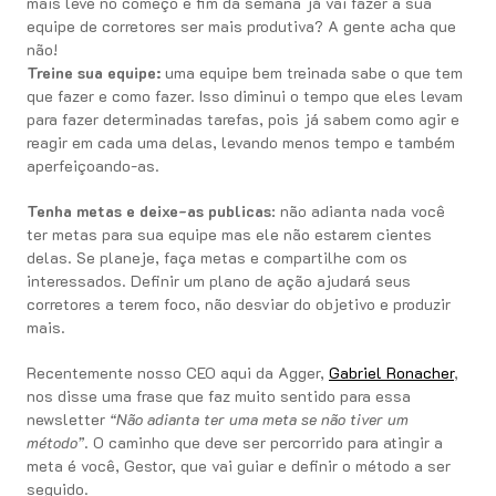
mais leve no começo e fim da semana já vai fazer a sua
equipe de corretores ser mais produtiva? A gente acha que
não!
Treine sua equipe:
uma equipe bem treinada sabe o que tem
que fazer e como fazer. Isso diminui o tempo que eles levam
para fazer determinadas tarefas, pois já sabem como agir e
reagir em cada uma delas, levando menos tempo e também
aperfeiçoando-as.
Tenha metas e deixe-as publicas
: não adianta nada você
ter metas para sua equipe mas ele não estarem cientes
delas. Se planeje, faça metas e compartilhe com os
interessados. Definir um plano de ação ajudará seus
corretores a terem foco, não desviar do objetivo e produzir
mais.
Recentemente nosso CEO aqui da Agger,
Gabriel Ronacher
,
nos disse uma frase que faz muito sentido para essa
newsletter
“Não adianta ter uma meta se não tiver um
método”
. O caminho que deve ser percorrido para atingir a
meta é você, Gestor, que vai guiar e definir o método a ser
seguido.