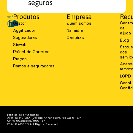
seguros
Produtos
Empresa
Recu
Centra
Gestor
Quem somos
de
Aggilizador
Na mídia
ajuda
Seguradoras
Carreiras
Blog
Sisweb
Status
Painel do Corretor
dos
serviç
Preços
Acess
Ramos e seguradoras
remot
LGPD
Canal
Confid
Política de privacidade
Avenida 59, 1289 - Jardim Anhanguera, Rio Claro - SP
CNPJ 00.585.578/0001-57
2026 © AGGER All Rights Reserved