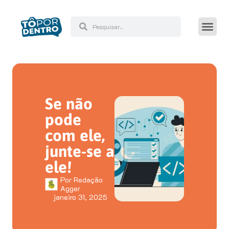
Se não
pode
com ele,
junte-se a
ele!
Por
Redação
Agger
janeiro 31, 2025