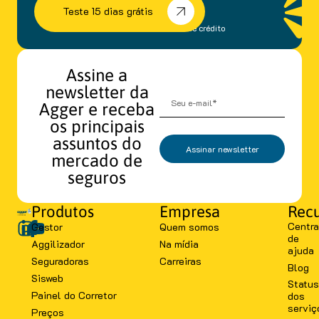
Teste 15 dias grátis
sem fidelidade e cartão de crédito
Assine a
newsletter da
Agger e receba
os principais
assuntos do
Assinar newsletter
mercado de
seguros
Produtos
Empresa
Recu
Centra
Gestor
Quem somos
de
Aggilizador
Na mídia
ajuda
Seguradoras
Carreiras
Blog
Sisweb
Status
Painel do Corretor
dos
serviç
Preços