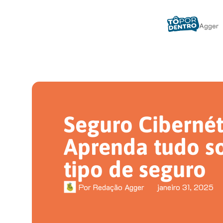
Agger
Seguro Cibernét
Aprenda tudo s
tipo de seguro
Por
Redação Agger
janeiro 31, 2025