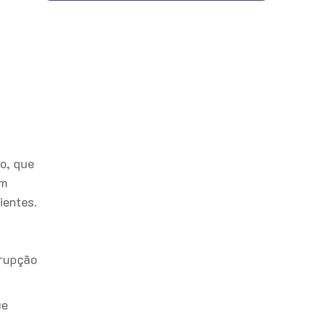
o, que
um
ientes.
rrupção
ue