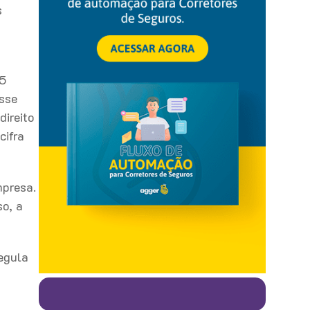
s
45
sse
direito
cifra
mpresa.
o, a
egula