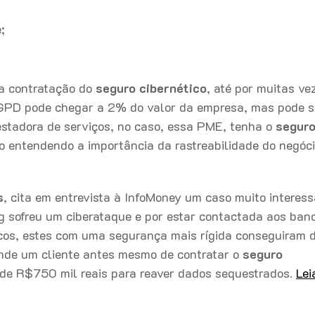
;
a contratação do
seguro cibernético
, até por muitas ve
GPD pode chegar a 2% do valor da empresa, mas pode s
stadora de serviços, no caso, essa PME, tenha o
segur
o entendendo a importância da rastreabilidade do negóc
s
, cita em entrevista à InfoMoney um caso muito interes
g sofreu um ciberataque e por estar contactada aos ban
cos, estes com uma segurança mais rígida conseguiram d
nde um cliente antes mesmo de contratar o
seguro
 de R$750 mil reais para reaver dados sequestrados.
Lei