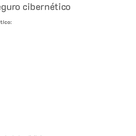
eguro cibernético
tico
: