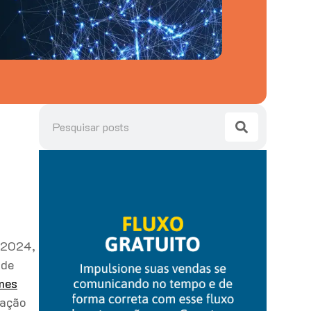
m 2024,
 de
mes
lação