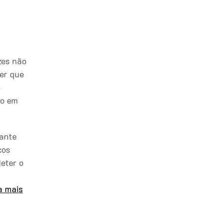
zes não
er que
o
io em
sante
cos
eter o
a mais