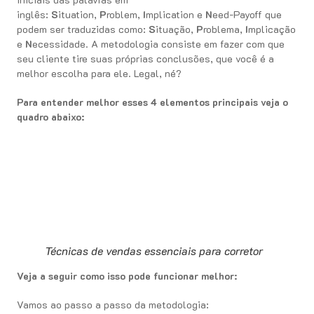
inglês:
S
ituation,
P
roblem,
I
mplication e
N
eed-Payoff que
podem ser traduzidas como:
S
ituação,
P
roblema,
I
mplicação
e
N
ecessidade. A metodologia consiste em fazer com que
seu cliente tire suas próprias conclusões, que você é a
melhor escolha para ele. Legal, né?
Para entender melhor esses 4 elementos principais veja o
quadro abaixo:
Técnicas de vendas essenciais para corretor
Veja a seguir como isso pode funcionar melhor:
Vamos ao passo a passo da metodologia: