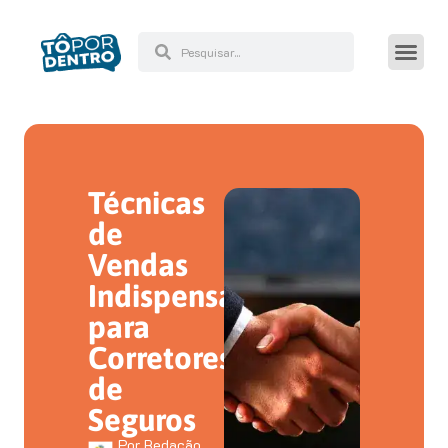
Técnicas
de
Vendas
Indispensáveis
para
Corretores
de
Seguros
Por
Redação