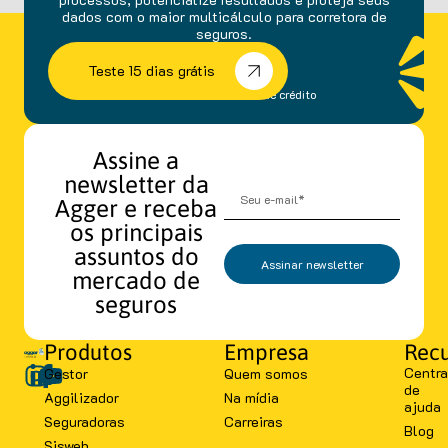
dados com o maior multicálculo para corretora de
seguros.
Teste 15 dias grátis
sem fidelidade e cartão de crédito
Assine a
newsletter da
Agger e receba
os principais
assuntos do
Assinar newsletter
mercado de
seguros
Produtos
Empresa
Recu
Centra
Gestor
Quem somos
de
Aggilizador
Na mídia
ajuda
Seguradoras
Carreiras
Blog
Sisweb