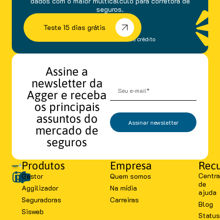
dados com o maior multicálculo para corretora de
seguros.
Teste 15 dias grátis
sem fidelidade e cartão de crédito
Assine a
newsletter da
Agger e receba
os principais
assuntos do
Assinar newsletter
mercado de
seguros
Produtos
Empresa
Recu
Centra
Gestor
Quem somos
de
Aggilizador
Na mídia
ajuda
Seguradoras
Carreiras
Blog
Sisweb
Status