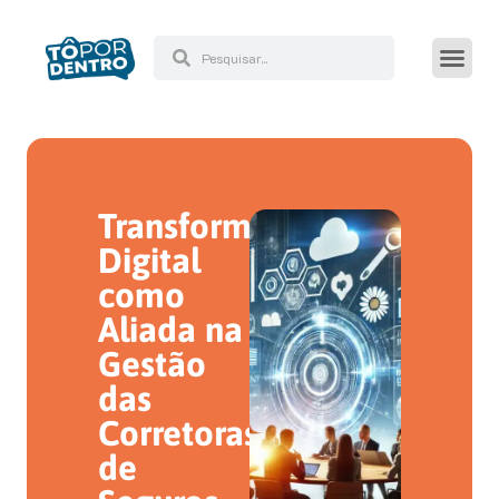
Transformação
Digital
como
Aliada na
Gestão
das
Corretoras
de