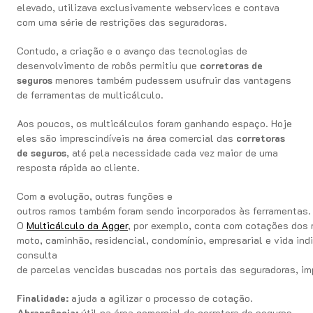
elevado, utilizava exclusivamente webservices e contava
com uma série de restrições das seguradoras.
Contudo, a criação e o avanço das tecnologias de
desenvolvimento de robôs permitiu que
corretoras de
seguros
menores também pudessem usufruir das vantagens
de ferramentas de multicálculo.
Aos poucos, os multicálculos foram ganhando espaço. Hoje
eles são imprescindíveis na área comercial das
corretoras
de seguros
, até pela necessidade cada vez maior de uma
resposta rápida ao cliente.
Com a evolução, outras funções e
outros ramos também foram sendo incorporados às ferramentas.
O
Multicálculo da Agger
, por exemplo, conta com cotações dos 
moto, caminhão, residencial, condomínio, empresarial e vida ind
consulta
de parcelas vencidas buscadas nos portais das seguradoras, imp
Finalidade:
ajuda a agilizar o processo de cotação.
Abrangência:
útil na área comercial da corretora de seguros.