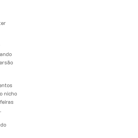
ter
r
lando
versão
entos
o nicho
feiras
s.
 do