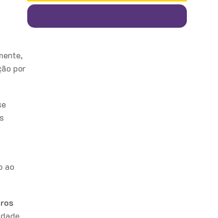
mente,
ção por
se
s
o ao
uros
idade