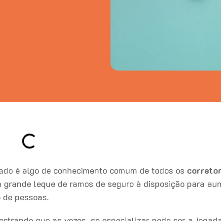
ado é algo de conhecimento comum de todos os
correto
m grande leque de ramos de seguro à disposição para au
ro de pessoas.
strando que as vezes, se especializar pode ser a jogad