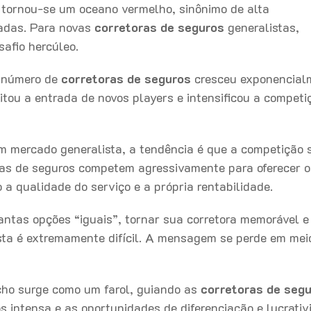
s, tornou-se um oceano vermelho, sinônimo de alta
adas. Para novas
co
rretoras de
seguros
generalistas,
safio hercúleo.
 número de
c
orretoras de seguros
cresceu exponencial
ilitou a entrada de novos players e intensificou a competi
 mercado generalista, a tendência é que a competição 
ras de seguros competem agressivamente para oferecer o
 a qualidade do serviço e a própria rentabilidade.
ntas opções “iguais”, tornar sua corretora memorável e
sta é extremamente difícil. A mensagem se perde em mei
icho surge como um farol, guiando as
corretoras de seg
 intensa e as oportunidades de diferenciação e lucrativ