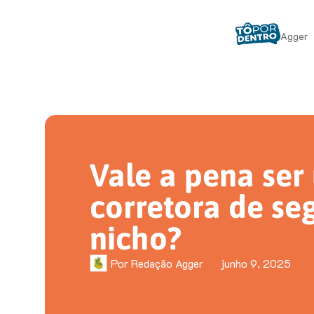
Agger
Vale a pena ser
corretora de se
nicho?
Por
Redação Agger
junho 9, 2025