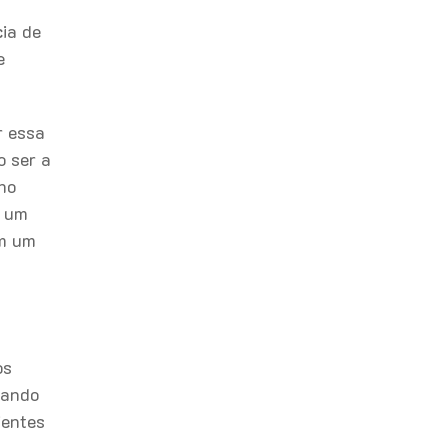
ia de
e
r essa
o ser a
ho
o um
em um
os
uando
ientes