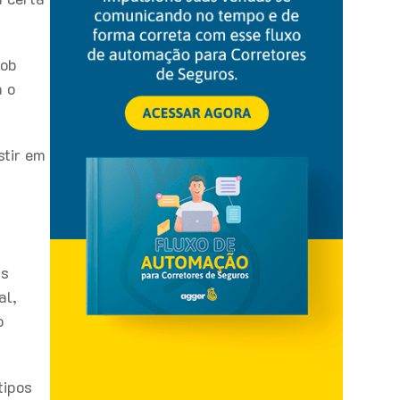
sob
a o
stir em
as
al,
o
tipos