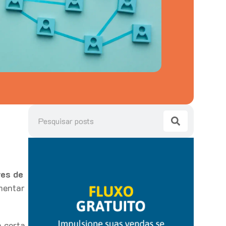
res de
mentar
a certa