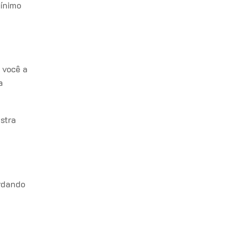
mínimo
 você a
a
stra
ordando