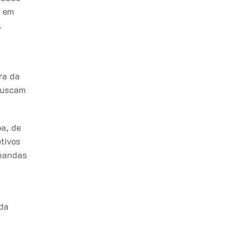
r em
.
ra da
 buscam
a, de
etivos
emandas
nda