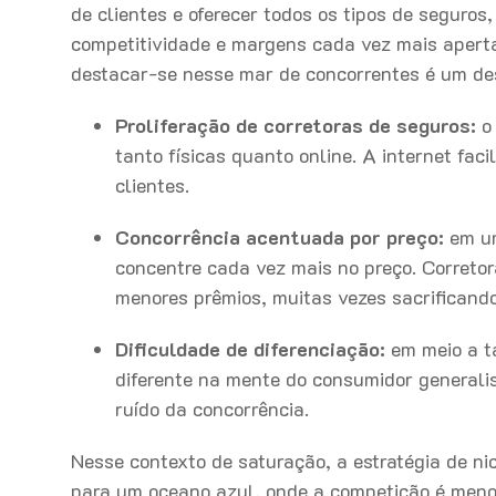
de clientes e oferecer todos os tipos de seguro
competitividade e margens cada vez mais apert
destacar-se nesse mar de concorrentes é um de
Proliferação de corretoras de seguros:
o
tanto físicas quanto online. A internet fac
clientes.
Concorrência acentuada por preço:
em um
concentre cada vez mais no preço. Correto
menores prêmios, muitas vezes sacrificando
Dificuldade de diferenciação:
em meio a ta
diferente na mente do consumidor generali
ruído da concorrência.
Nesse contexto de saturação, a estratégia de n
para um oceano azul, onde a competição é menos