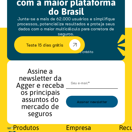
com a maior plataforma
do Brasil
Junte-se a mais de 62.000 usuários e simplifique
processos, potencialize resultados e proteja seus
dados com o maior multicálculo para corretora de
seguros.
Teste 15 dias grátis
sem fidelidade e cartão de crédito
Assine a
newsletter da
Agger e receba
os principais
assuntos do
Assinar newsletter
mercado de
seguros
Produtos
Empresa
Recu