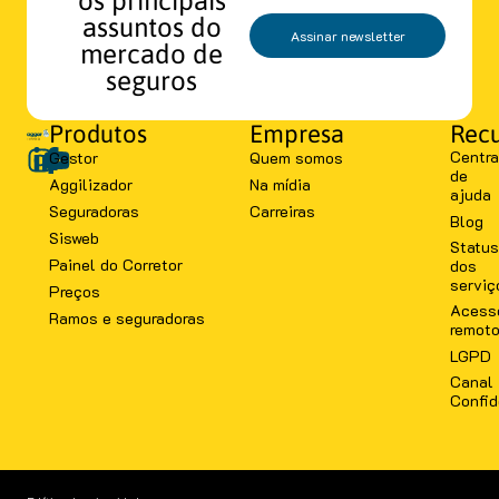
assuntos do
Assinar newsletter
mercado de
seguros
Produtos
Empresa
Recu
Centra
Gestor
Quem somos
de
Aggilizador
Na mídia
ajuda
Seguradoras
Carreiras
Blog
Sisweb
Status
Painel do Corretor
dos
serviç
Preços
Acess
Ramos e seguradoras
remot
LGPD
Canal
Confid