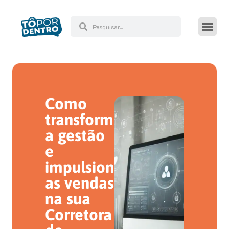
Como
transformar
a gestão
e
impulsionar
as vendas
na sua
Corretora