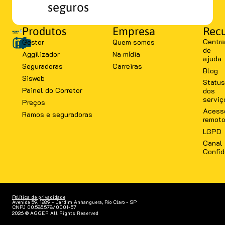
seguros
Produtos
Empresa
Recu
Centra
Gestor
Quem somos
de
Aggilizador
Na mídia
ajuda
Seguradoras
Carreiras
Blog
Sisweb
Status
Painel do Corretor
dos
serviç
Preços
Acess
Ramos e seguradoras
remot
LGPD
Canal
Confid
Política de privacidade
Avenida 59, 1289 - Jardim Anhanguera, Rio Claro - SP
CNPJ 00.585.578/0001-57
2026 © AGGER All Rights Reserved