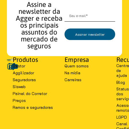
Assine a
newsletter da
Agger e receba
os principais
assuntos do
Assinar newsletter
mercado de
seguros
Produtos
Empresa
Recu
Centra
Gestor
Quem somos
de
Aggilizador
Na mídia
ajuda
Seguradoras
Carreiras
Blog
Sisweb
Status
Painel do Corretor
dos
serviç
Preços
Acess
Ramos e seguradoras
remot
LGPD
Canal
Confid