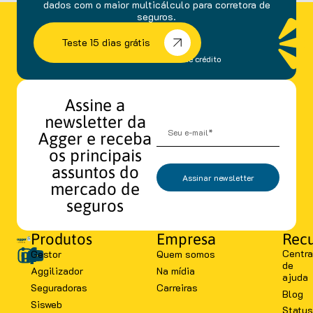
dados com o maior multicálculo para corretora de
seguros.
Teste 15 dias grátis
sem fidelidade e cartão de crédito
Assine a
newsletter da
Agger e receba
os principais
assuntos do
Assinar newsletter
mercado de
seguros
Produtos
Empresa
Recu
Centra
Gestor
Quem somos
de
Aggilizador
Na mídia
ajuda
Seguradoras
Carreiras
Blog
Sisweb
Status