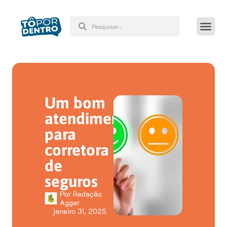
Um bom
atendimento
para
corretora
de
seguros
Por
Redação
Agger
janeiro 31, 2025