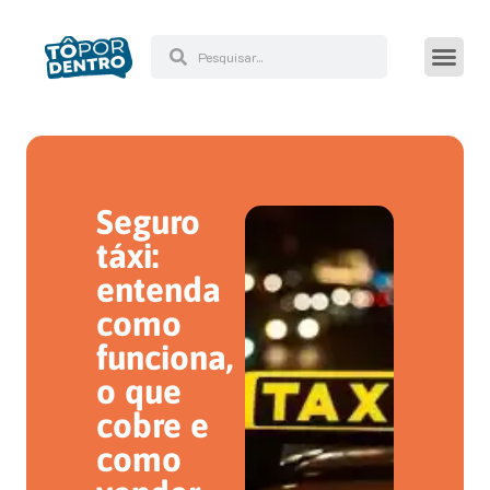
Seguro
táxi:
entenda
como
funciona,
o que
cobre e
como