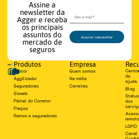
Assine a
newsletter da
Agger e receba
os principais
assuntos do
Assinar newsletter
mercado de
seguros
Produtos
Empresa
Recu
Centra
Gestor
Quem somos
de
Aggilizador
Na mídia
ajuda
Seguradoras
Carreiras
Blog
Sisweb
Status
Painel do Corretor
dos
serviç
Preços
Acess
Ramos e seguradoras
remot
LGPD
Canal
Confid