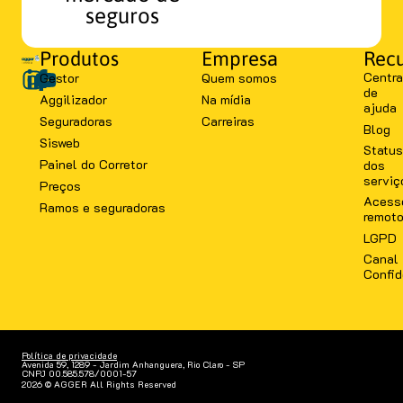
seguros
Produtos
Empresa
Recu
Centra
Gestor
Quem somos
de
Aggilizador
Na mídia
ajuda
Seguradoras
Carreiras
Blog
Sisweb
Status
Painel do Corretor
dos
serviç
Preços
Acess
Ramos e seguradoras
remot
LGPD
Canal
Confid
Política de privacidade
Avenida 59, 1289 - Jardim Anhanguera, Rio Claro - SP
CNPJ 00.585.578/0001-57
2026 © AGGER All Rights Reserved