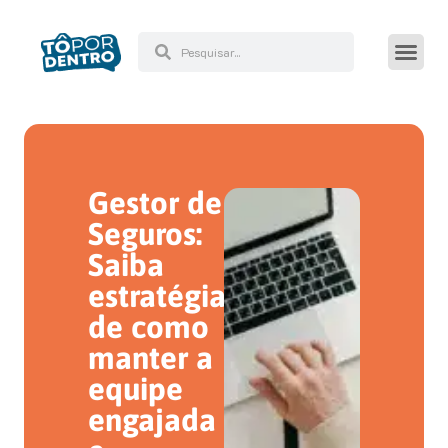
Gestor de
Seguros:
Saiba
estratégias
de como
manter a
equipe
engajada