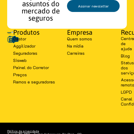
assuntos do
Assinar newsletter
mercado de
seguros
Produtos
Empresa
Recu
Centra
Gestor
Quem somos
de
Aggilizador
Na mídia
ajuda
Seguradoras
Carreiras
Blog
Sisweb
Status
Painel do Corretor
dos
serviç
Preços
Acess
Ramos e seguradoras
remot
LGPD
Canal
Confid
Política de privacidade