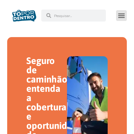
Seguro
de
caminhão:
entenda
a
cobertura
e
oportunidade