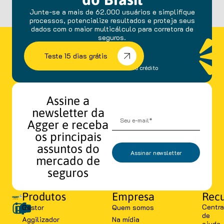
Junte-se a mais de 62.000 usuários e simplifique
processos, potencialize resultados e proteja seus
dados com o maior multicálculo para corretora de
seguros.
Teste 15 dias grátis
sem fidelidade e cartão de crédito
Assine a
newsletter da
Agger e receba
os principais
assuntos do
Assinar newsletter
mercado de
seguros
Produtos
Empresa
Recu
Centra
Gestor
Quem somos
de
Aggilizador
Na mídia
ajuda