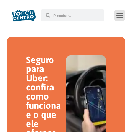
Seguro
para
Uber:
confira
como
funciona
e o que
ele