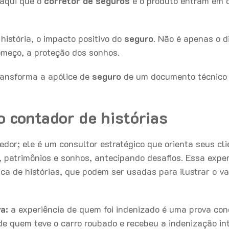
aqui que o
corretor de seguros
e o produto entram em 
 história, o impacto positivo do
seguro
. Não é apenas o d
começo, a proteção dos sonhos.
ransforma a apólice de
seguro
de um documento técnico
o contador de histórias
dor; ele é um consultor estratégico que orienta seus cli
, patrimônios e sonhos, antecipando desafios. Essa exper
 rica de histórias, que podem ser usadas para ilustrar o va
a:
a experiência de quem foi indenizado é uma prova con
 de quem teve o carro roubado e recebeu a indenização in