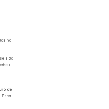
s
dos no
se sido
ecebeu
uro de
. Essa