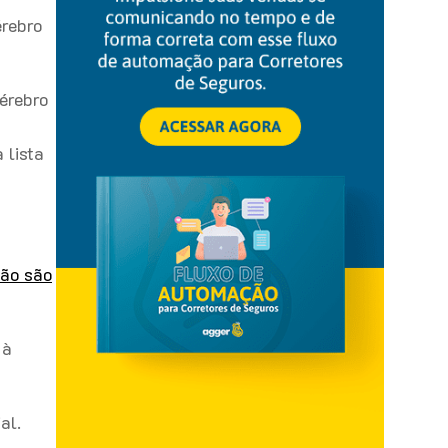
érebro
érebro
 lista
não são
 à
ial.