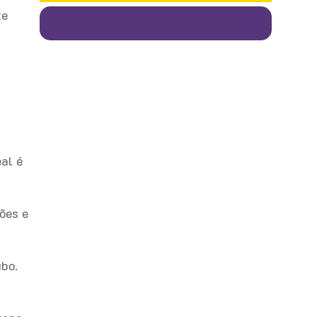
te
eal é
ões e
ubo.