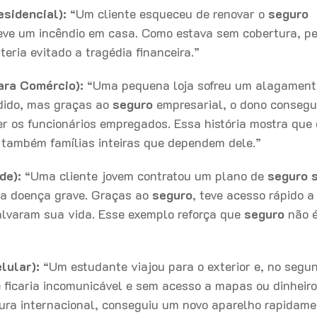
sidencial):
“Um cliente esqueceu de renovar o
seguro
teve um incêndio em casa. Como estava sem cobertura, p
eria evitado a tragédia financeira.”
ara Comércio):
“Uma pequena loja sofreu um alagament
rdido, mas graças ao
seguro
empresarial, o dono consegu
r os funcionários empregados. Essa história mostra que 
 também famílias inteiras que dependem dele.”
de):
“Uma cliente jovem contratou um plano de
seguro 
ma doença grave. Graças ao
seguro
, teve acesso rápido a
alvaram sua vida. Esse exemplo reforça que
seguro
não 
”
lular):
“Um estudante viajou para o exterior e, no segun
e ficaria incomunicável e sem acesso a mapas ou dinheiro
ra internacional, conseguiu um novo aparelho rapidame