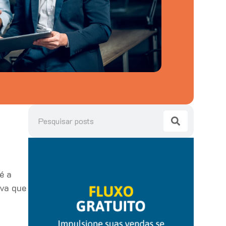
é a
iva que