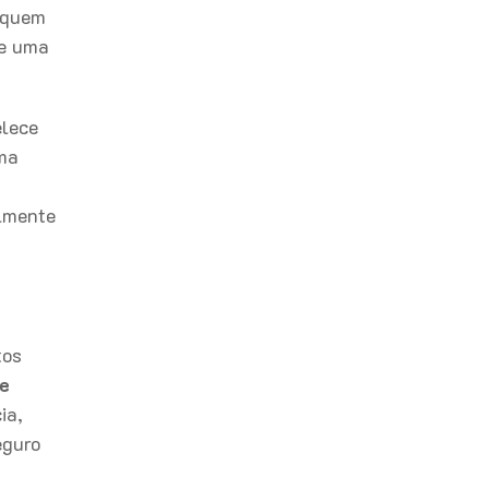
e quem
de uma
elece
uma
almente
tos
de
ia,
eguro