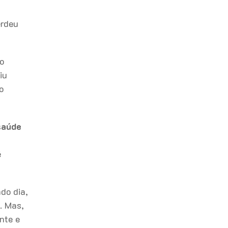
erdeu
o
iu
o
saúde
é
do dia,
. Mas,
nte e