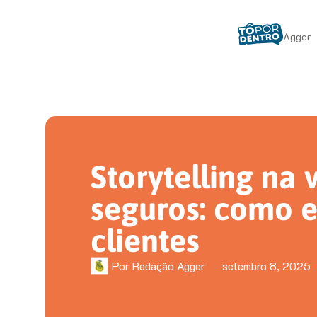
Agger
Storytelling na
seguros: como 
clientes
Por
Redação Agger
setembro 8, 2025