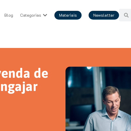
Blog
Categorias
Materiais
Newsletter
 venda de
engajar