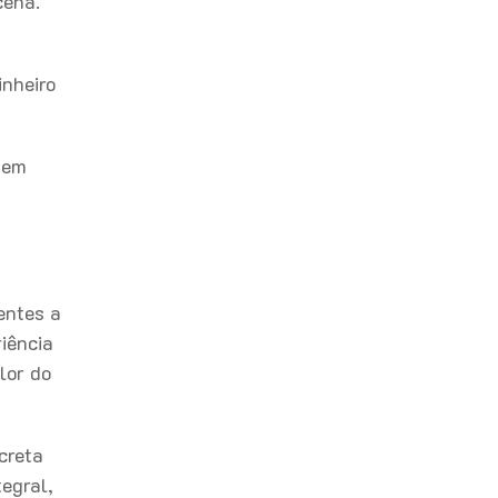
cena.
inheiro
 em
entes a
iência
lor do
creta
tegral,