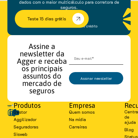
dados com o maior multicálculo para corretora de
seguros.
Teste 15 dias grátis
sem fidelidade e cartão de crédito
Assine a
newsletter da
Agger e receba
os principais
assuntos do
Assinar newsletter
mercado de
seguros
Produtos
Empresa
Recu
Centra
Gestor
Quem somos
de
Aggilizador
Na mídia
ajuda
Seguradoras
Carreiras
Blog
Sisweb
Status