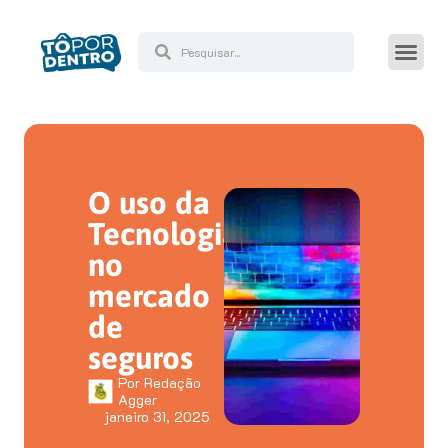
O uso da
Tecnologia
no
mercado
de
seguros
Por
Redação
Agger
janeiro 31, 2025