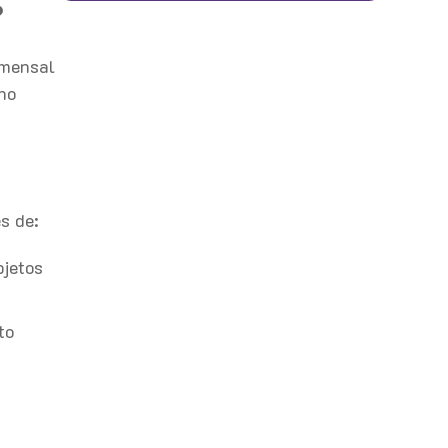
?
 mensal
no
s de:
bjetos
to