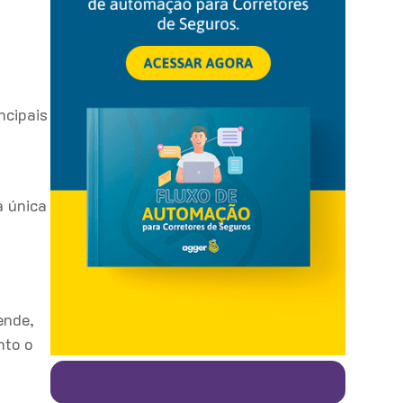
ncipais
a única
ende,
nto o