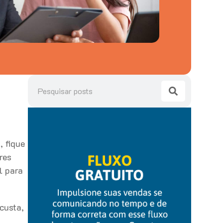
, fique
res
l para
custa,