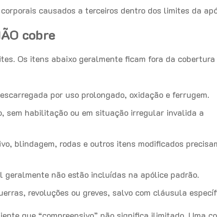
corporais causados a terceiros dentro dos limites da apó
NÃO cobre
tes. Os itens abaixo geralmente ficam fora da cobertura
escarregada por uso prolongado, oxidação e ferrugem.
, sem habilitação ou em situação irregular invalida a
o, blindagem, rodas e outros itens modificados precisa
 geralmente não estão incluídas na apólice padrão.
rras, revoluções ou greves, salvo com cláusula específ
iente que “compreensivo” não significa ilimitado. Uma c