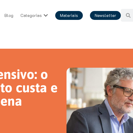
Blog
Categorias
Materiais
Newsletter
nsivo: o
to custa e
pena