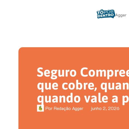
Agger
Seguro Compree
que cobre, quan
quando vale a 
Por
Redação Agger
junho 2, 2026