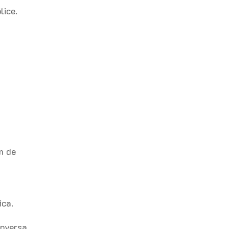
lice.
m de
ica.
onversa