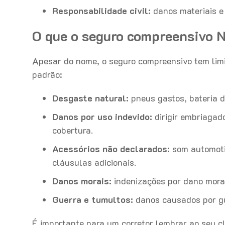
Responsabilidade civil:
danos materiais e 
O que o seguro compreensivo 
Apesar do nome, o seguro compreensivo tem limi
padrão:
Desgaste natural:
pneus gastos, bateria d
Danos por uso indevido:
dirigir embriagado
cobertura.
Acessórios não declarados:
som automotiv
cláusulas adicionais.
Danos morais:
indenizações por dano moral
Guerra e tumultos:
danos causados por gue
É importante para um corretor lembrar ao seu cl