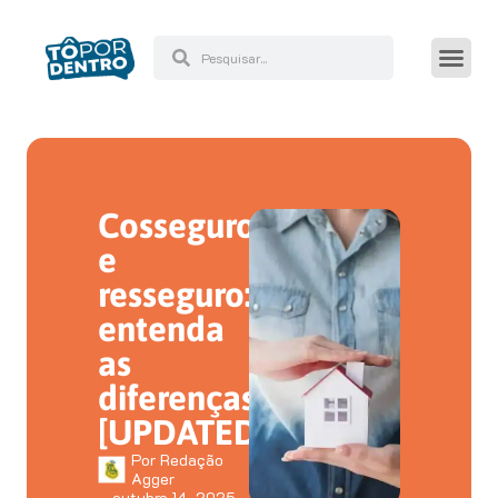
Cosseguro
e
resseguro:
entenda
as
diferenças
[UPDATED]
Por
Redação
Agger
outubro 14, 2025