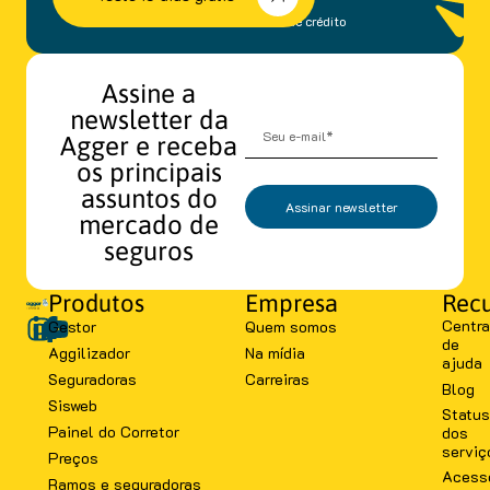
sem fidelidade e cartão de crédito
Assine a
newsletter da
Agger e receba
os principais
assuntos do
Assinar newsletter
mercado de
seguros
Produtos
Empresa
Recu
Centra
Gestor
Quem somos
de
Aggilizador
Na mídia
ajuda
Seguradoras
Carreiras
Blog
Sisweb
Status
Painel do Corretor
dos
serviç
Preços
Acess
Ramos e seguradoras