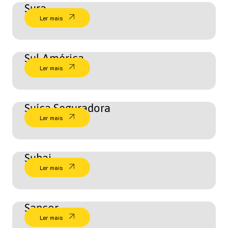
Sura
Ler mais
Sul América
Ler mais
Suíça Seguradora
Ler mais
Suhai
Ler mais
Sancor
Ler mais