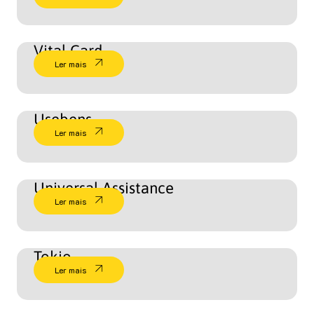
Vital Card
Ler mais
Usebens
Ler mais
Universal Assistance
Ler mais
Tokio
Ler mais