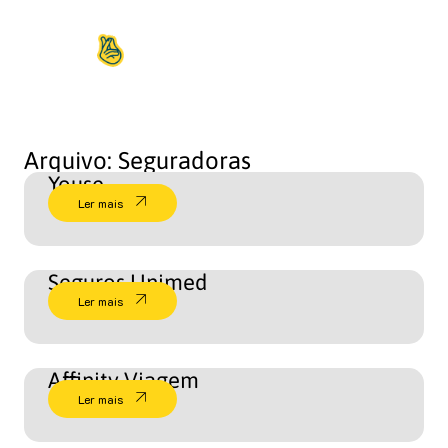
Arquivo: Seguradoras
Youse
Ler mais
Seguros Unimed
Ler mais
Affinity Viagem
Ler mais