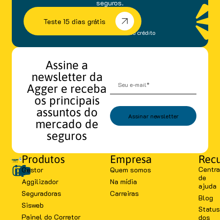
seguros.
Teste 15 dias grátis
sem fidelidade e cartão de crédito
Assine a
newsletter da
Agger e receba
os principais
assuntos do
Assinar newsletter
mercado de
seguros
Produtos
Empresa
Recu
Centra
Gestor
Quem somos
de
Aggilizador
Na mídia
ajuda
Seguradoras
Carreiras
Blog
Sisweb
Status
Painel do Corretor
dos