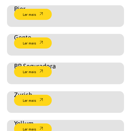
Pier
Ler mais
Gente
Ler mais
BP Seguradora
Ler mais
Zurich
Ler mais
Yellum
Ler mais